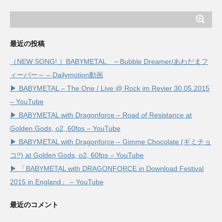
最近の投稿
（NEW SONG! ）BABYMETAL ～Bubble Dreamer/あわだまフ
ィーバー～ – Dailymotion動画
▶ BABYMETAL – The One / Live @ Rock im Revier 30.05.2015
– YouTube
▶ BABYMETAL with Dragonforce – Road of Resistance at
Golden Gods, o2, 60fps – YouTube
▶ BABYMETAL with Dragonforce – Gimme Chocolate (ギミチョ
コ!!) at Golden Gods, o2, 60fps – YouTube
▶ 「BABYMETAL with DRAGONFORCE in Download Festival
2015 in England」 – YouTube
最近のコメント