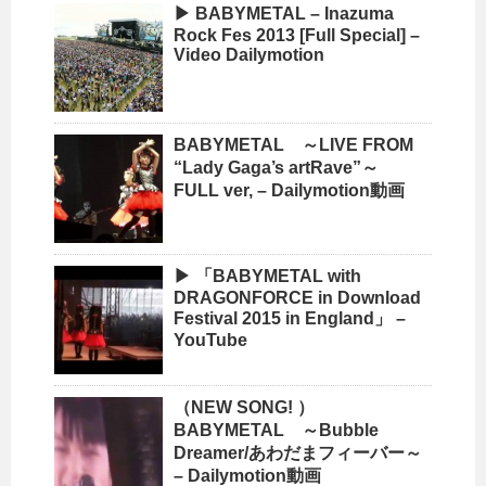
▶ BABYMETAL – Inazuma
Rock Fes 2013 [Full Special] –
Video Dailymotion
BABYMETAL ～LIVE FROM
“Lady Gaga’s artRave”～
FULL ver, – Dailymotion動画
▶ 「BABYMETAL with
DRAGONFORCE in Download
Festival 2015 in England」 –
YouTube
（NEW SONG! ）
BABYMETAL ～Bubble
Dreamer/あわだまフィーバー～
– Dailymotion動画