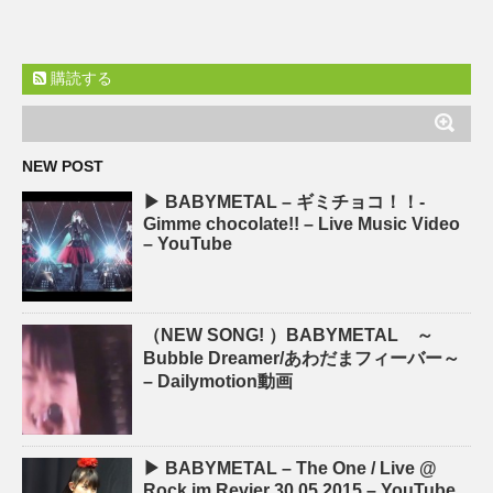
購読する
NEW POST
▶ BABYMETAL – ギミチョコ！！-
Gimme chocolate!! – Live Music Video
– YouTube
（NEW SONG! ）BABYMETAL ～
Bubble Dreamer/あわだまフィーバー～
– Dailymotion動画
▶ BABYMETAL – The One / Live @
Rock im Revier 30.05.2015 – YouTube