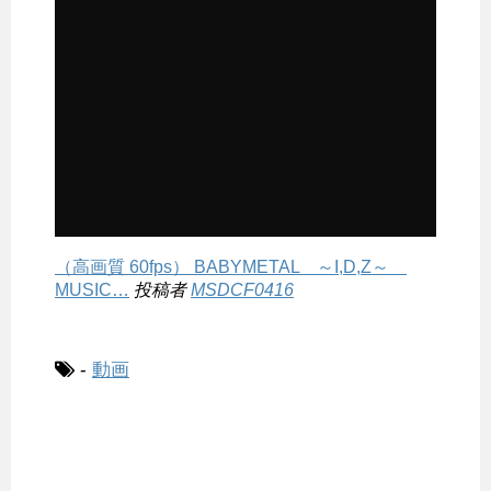
（高画質 60fps） BABYMETAL ～I,D,Z～
MUSIC…
投稿者
MSDCF0416
-
動画