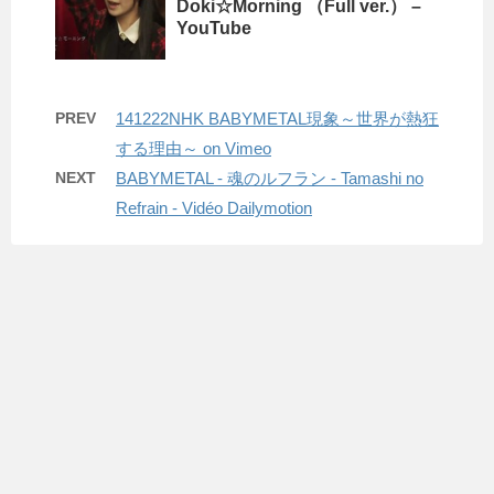
Doki☆Morning （Full ver.） –
YouTube
PREV
141222NHK BABYMETAL現象～世界が熱狂
する理由～ on Vimeo
NEXT
BABYMETAL - 魂のルフラン - Tamashi no
Refrain - Vidéo Dailymotion