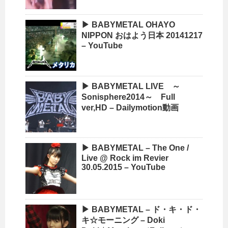
▶ BABYMETAL OHAYO
NIPPON おはよう日本 20141217
– YouTube
▶ BABYMETAL LIVE ～
Sonisphere2014～ Full
ver,HD – Dailymotion動画
▶ BABYMETAL – The One /
Live @ Rock im Revier
30.05.2015 – YouTube
▶ BABYMETAL – ド・キ・ド・
キ☆モーニング – Doki